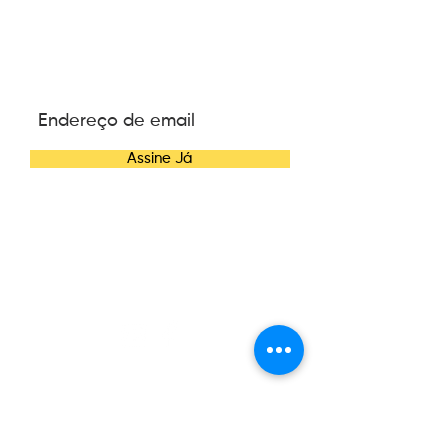
ASSINE NOSSA
NEWSLETTER
Assine Já
CONTATO
Telefone:
(47) 3084-6270
E-mail:
contato@wannacosmetics.com
CONHEÇA A WANNA
Nossa História