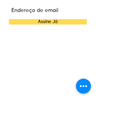
Assine Já
CONTATO
Telefone:
(47) 3084-6270
E-mail:
contato@wannacosmetics.com
CONHEÇA A WANNA
Nossa História
News