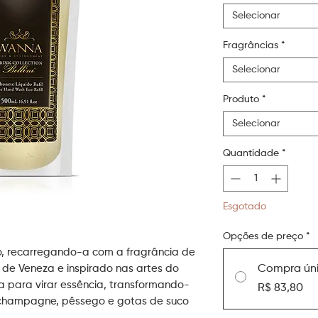
Selecionar
Fragrâncias
*
Selecionar
Produto
*
Selecionar
Quantidade
*
Esgotado
Opções de preço
*
o, recarregando-a com a fragrância de
do de Veneza e inspirado nas artes do
Compra ún
ra para virar essência, transformando-
R$ 83,80
champagne, pêssego e gotas de suco