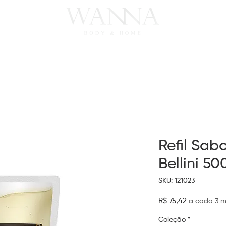
FRAGRÂNCIAS
COLEÇÕES
Refil Sab
Bellini 50
SKU: 121023
Preço
R$ 75,42
a cada 3 m
Coleção
*