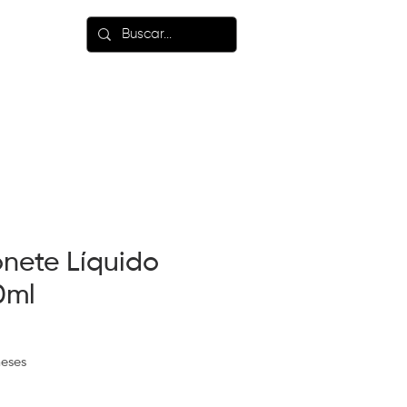
LANÇAMENTOS
onete Líquido
0ml
eses