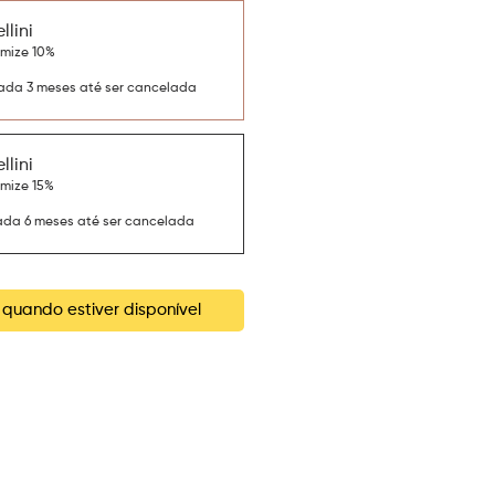
llini
omize 10%
ada 3 meses até ser cancelada
llini
omize 15%
ada 6 meses até ser cancelada
quando estiver disponível