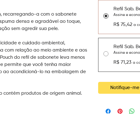
Refil Sab. Be
ro, recarregando-a com o sabonete
Assine e econ
a espuma densa e agradável ao toque,
R$ 75,42
a c
ção sem agredir sua pele.
ticidade e cuidado ambiental,
Refil Sab. Be
na com relação ao meio ambiente e aos
Assine e econ
Pouch do refil de sabonete leva menos
R$ 71,23
a c
 e permite que você tenha maior
o ao acondicioná-lo na embalagem de
Notifique-me 
o contém produtos de origem animal.