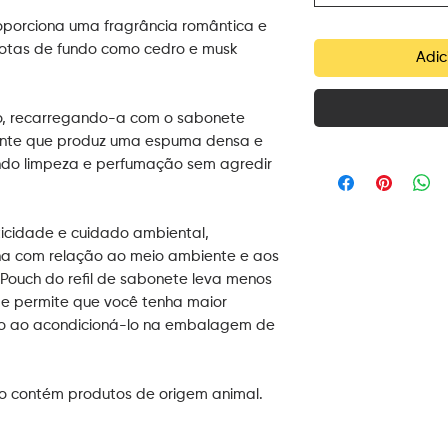
roporciona uma fragrância romântica e
 notas de fundo como cedro e musk
Adic
ro, recarregando-a com o sabonete
riente que produz uma espuma densa e
do limpeza e perfumação sem agredir
ticidade e cuidado ambiental,
na com relação ao meio ambiente e aos
Pouch do refil de sabonete leva menos
 e permite que você tenha maior
o ao acondicioná-lo na embalagem de
o contém produtos de origem animal.