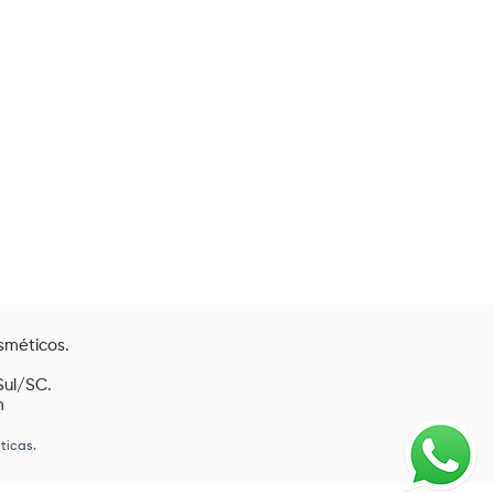
sméticos.
Sul/SC.
m
ticas.