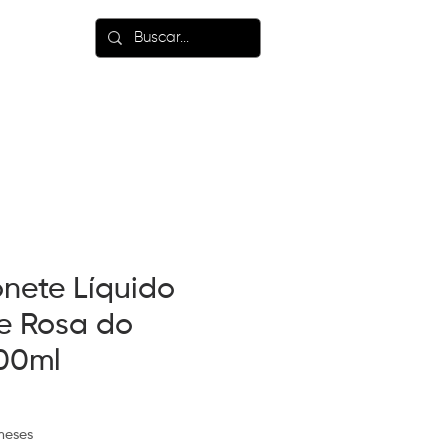
LANÇAMENTOS
onete Líquido
de Rosa do
500ml
meses