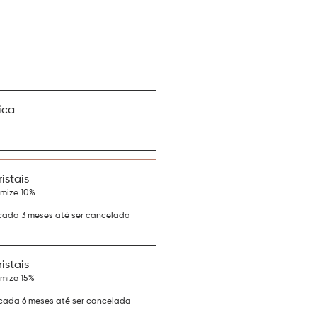
ica
ristais
omize 10%
cada 3 meses até ser cancelada
ristais
omize 15%
cada 6 meses até ser cancelada