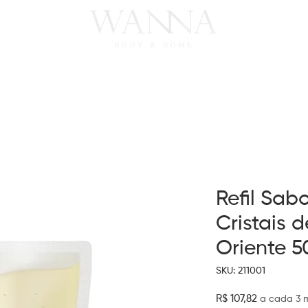
FRAGRÂNCIAS
COLEÇÕES
Refil Sab
Cristais 
Oriente 
SKU: 211001
Preço
R$ 107,82
a cada 3 