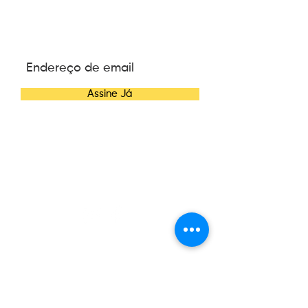
ASSINE NOSSA
NEWSLETTER
Assine Já
CONTATO
Telefone:
(47) 3084-6270
E-mail:
contato@wannacosmetics.com
CONHEÇA A WANNA
Nossa História