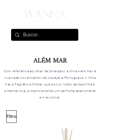
ALÉM MAR
Com referência ao olhar desbravador, a linha Além Mar é
inspirada nos encantos da Azulejaria Portuguesa. A linha
traz a fragrância Âmbar, que possui notas de baunilha e
pimenta rosa, proporcionando um perfume apaixonante
e irresistível.
Filtro