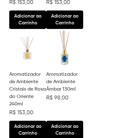
Preço
Preço
R$ 153,00
R$ 153,00
Adicionar ao
Adicionar ao
Carrinho
Carrinho
Aromatizador
Aromatizador
de Ambiente
de Ambiente
Cristais de Rosa
Âmbar 130ml
do Oriente
Preço
R$ 98,00
240ml
Preço
R$ 153,00
Adicionar ao
Adicionar ao
Carrinho
Carrinho