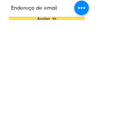
Assine Já
CONTATO
Telefone:
(47) 3084-6270
E-mail:
contato@wannacosmetics.com
CONHEÇA A WANNA
Nossa História
News
AJUDA