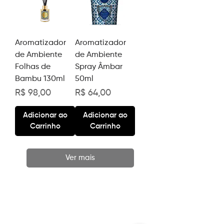
Aromatizador
Aromatizador
de Ambiente
de Ambiente
Folhas de
Spray Âmbar
Bambu 130ml
50ml
Preço
Preço
R$ 98,00
R$ 64,00
Adicionar ao
Adicionar ao
Carrinho
Carrinho
Ver mais
ASSINE NOSSA
NEWSLETTER