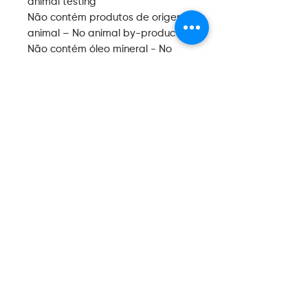
animal testing
Não contém produtos de origem
animal – No animal by-products
Não contém óleo mineral - No
mineral oil
Refil Aromatizador Trancoso
260ml – Frasco PET, branco,
tamanho 17,0cm altura x 5,0cm de
diâmetro