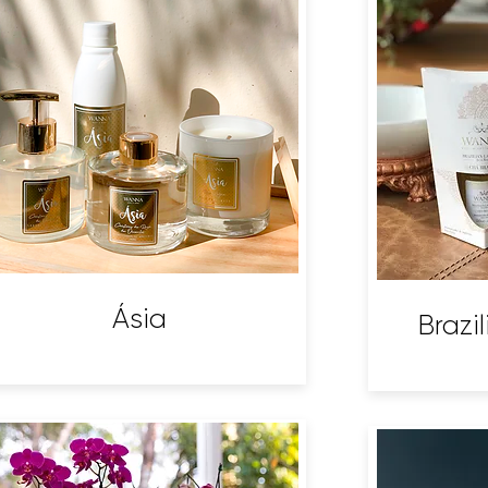
​Ásia
Brazi