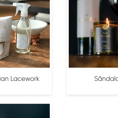
lian Lacework
Sândal