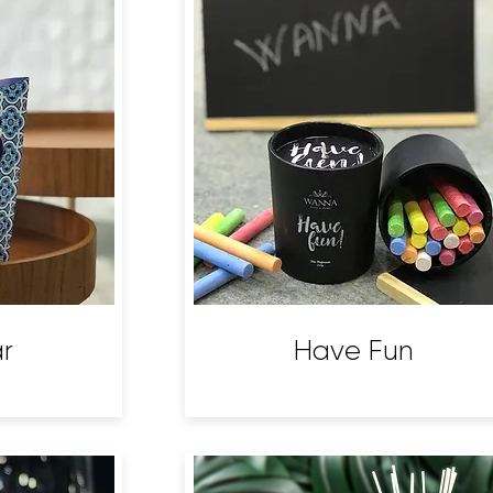
r
Have Fun