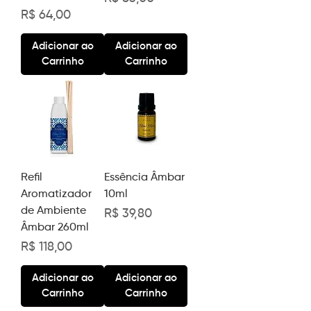
Preço
R$ 64,00
Adicionar ao
Adicionar ao
Carrinho
Carrinho
Refil
Essência Âmbar
Aromatizador
10ml
de Ambiente
Preço
R$ 39,80
Âmbar 260ml
Preço
R$ 118,00
Adicionar ao
Adicionar ao
Carrinho
Carrinho