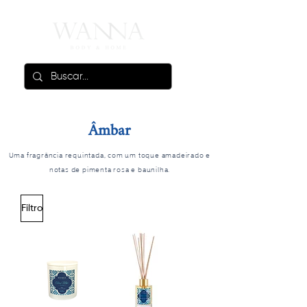
Âmbar
Uma fragrância requintada, com um toque amadeirado e
notas de pimenta rosa e baunilha.
Filtro