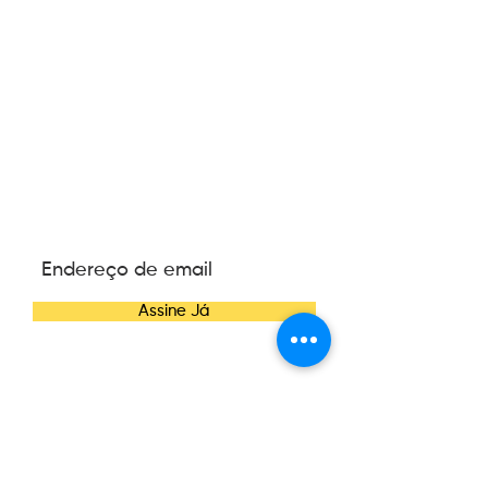
ASSINE NOSSA
NEWSLETTER
Assine Já
CONTATO
Telefone:
(47) 3084-6270
E-mail:
contato@wannacosmetics.com