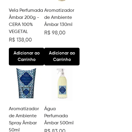
Vela Perfumada
Aromatizador
Âmbar 200g -
de Ambiente
CERA 100%
Âmbar 130ml
VEGETAL
Preço
R$ 98,00
Preço
R$ 138,00
Adicionar ao
Adicionar ao
Carrinho
Carrinho
Aromatizador
Água
de Ambiente
Perfumada
Spray Âmbar
Âmbar 500ml
50ml
Preço
R$ 83,00