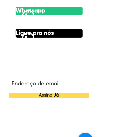
Whatsapp
Ligue pra nós
ASSINE NOSSA
NEWSLETTER
Assine Já
CONTATO
Telefone:
(47) 3084-6270
E-mail:
contato@wannacosmetics.com