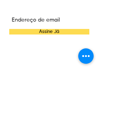
NEWSLETTER
Assine Já
CONTATO
Telefone:
(47) 3084-6270
E-mail:
contato@wannacosmetics.com
CONHEÇA A WANNA
Nossa História
News