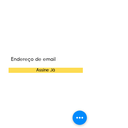
ASSINE NOSSA
NEWSLETTER
Assine Já
CONTATO
Telefone:
(47) 3084-6270
E-mail:
contato@wannacosmetics.com