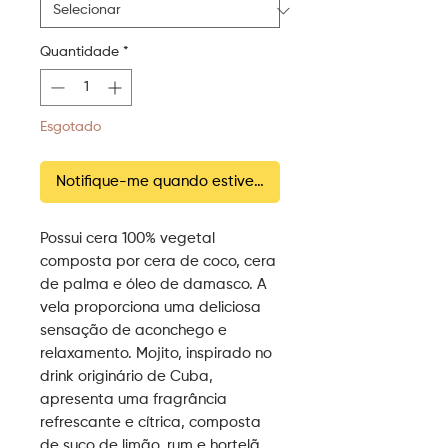
Quantidade
*
Esgotado
Notifique-me quando estiver disponível
Possui cera 100% vegetal
composta por cera de coco, cera
de palma e óleo de damasco. A
vela proporciona uma deliciosa
sensação de aconchego e
relaxamento. Mojito, inspirado no
drink originário de Cuba,
apresenta uma fragrância
refrescante e cítrica, composta
de suco de limão, rum e hortelã