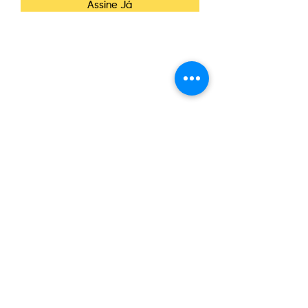
Assine Já
CONTATO
Telefone:
(47) 3084-6270
E-mail:
contato@wannacosmetics.com
CONHEÇA A WANNA
Nossa História
News
AJUDA
Políticas Gerais