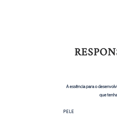
PRODUTOS
RESPON
A essência para o desenvol
que tenha
PELE