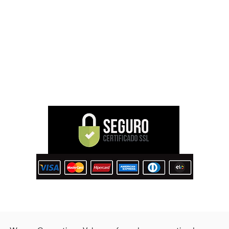
CONHEÇA A WANNA
Nossa História
om
News