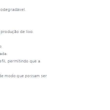
iodegradável.
 produção de lixo.
o.
zada.
il, permitindo que a
 de modo que possam ser