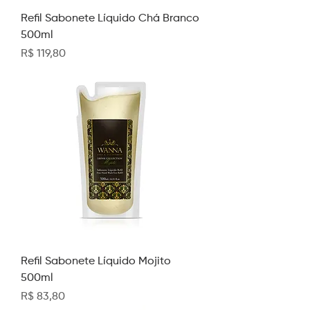
Refil Sabonete Líquido Chá Branco
500ml
Preço
R$ 119,80
Refil Sabonete Líquido Mojito
500ml
Preço
R$ 83,80