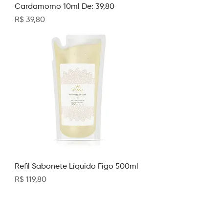
Cardamomo 10ml De: 39,80
Preço
R$ 39,80
Refil Sabonete Líquido Figo 500ml
Preço
R$ 119,80